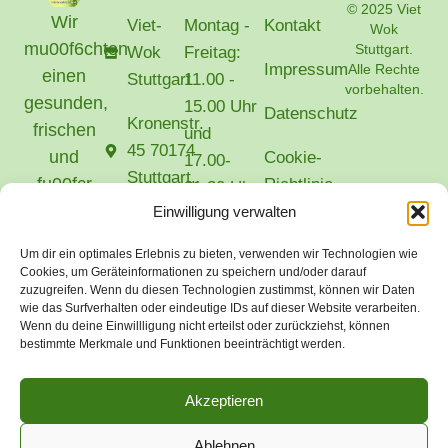
© 2025 Viet
Wir
Viet-
Montag -
Kontakt
Wok
mu00f6chten
Stuttgart.
Wok
Freitag:
Impressum
Alle Rechte
einen
Stuttgart
11.00 -
vorbehalten.
gesunden,
15.00 Uhr
Datenschutz
Kronenstr.
frischen
und
45 70174
und
Cookie-
17.00-
Stuttgart.
fu00fcr
Richtlinie
21.30 Uhr
jedermann
(EU)
Einwilligung verwalten
vietwokvankhainguyen@gmail.com
Samstag
erschwinglichen
Um dir ein optimales Erlebnis zu bieten, verwenden wir Technologien wie
und
Mittagstisch
0711 -
Cookies, um Geräteinformationen zu speichern und/oder darauf
Feiertage:
anbieten.
zuzugreifen. Wenn du diesen Technologien zustimmst, können wir Daten
39 160
wie das Surfverhalten oder eindeutige IDs auf dieser Website verarbeiten.
12.00 -
Wir
460
Wenn du deine Einwillligung nicht erteilst oder zurückziehst, können
21.30 Uhr
kochen
bestimmte Merkmale und Funktionen beeinträchtigt werden.
frisch und
Sonntag:
ohne
Akzeptieren
Ruhetag
ku00fcnstliche
Ablehnen